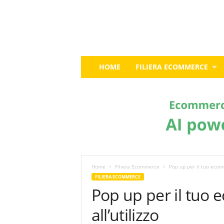
E
HOME
FILIERA ECOMMERCE
c
o
m
m
e
r
c
e
G
u
Home
Filiera Ecommerce
Pop up per il tuo ecomm
r
FILIERA ECOMMERCE
u
Pop up per il tuo
:
I
all’utilizzo
l