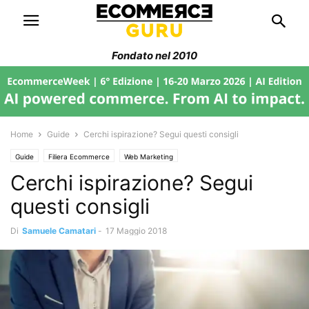
Fondato nel 2010
Home
Guide
Cerchi ispirazione? Segui questi consigli
Guide
Filiera Ecommerce
Web Marketing
Cerchi ispirazione? Segui
questi consigli
Di
Samuele Camatari
-
17 Maggio 2018