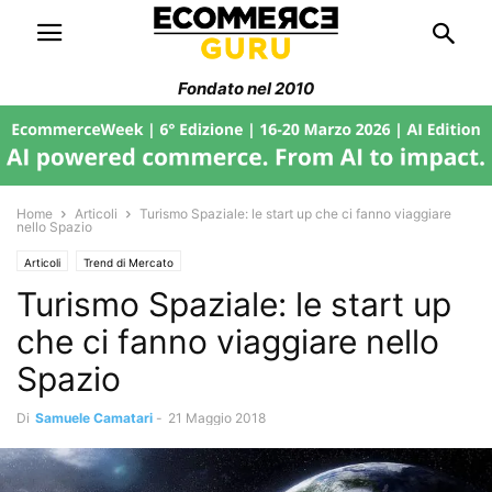
Fondato nel 2010
Home
Articoli
Turismo Spaziale: le start up che ci fanno viaggiare
nello Spazio
Articoli
Trend di Mercato
Turismo Spaziale: le start up
che ci fanno viaggiare nello
Spazio
Di
Samuele Camatari
-
21 Maggio 2018