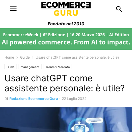
Fondato nel 2010
Home
Guide
Usare chatGPT come assistente personale: è utile?
Guide
management
Trend di Mercato
Usare chatGPT come
assistente personale: è utile?
Di
Redazione Ecommerce Guru
-
22 Luglio 2024