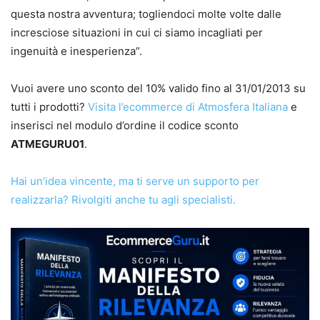
questa nostra avventura; togliendoci molte volte dalle
incresciose situazioni in cui ci siamo incagliati per
ingenuità e inesperienza”.
Vuoi avere uno sconto del 10% valido fino al 31/01/2013 su
tutti i prodotti?
Visita l’ecommerce di Atmosfera Italiana
e
inserisci nel modulo d’ordine il codice sconto
ATMEGURU01
.
Hai un’idea vincente, ma ti serve un supporto per
realizzarla? Rivolgiti anche tu agli specialisti.