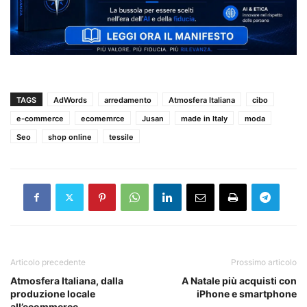
TAGS
AdWords
arredamento
Atmosfera Italiana
cibo
e-commerce
ecomemrce
Jusan
made in Italy
moda
Seo
shop online
tessile
Articolo precedente
Prossimo articolo
Atmosfera Italiana, dalla
A Natale più acquisti con
produzione locale
iPhone e smartphone
all’ecommerce