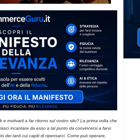
 e motivarli a far ritorno sul vostro sito?
La prima volta che
i lasci incantare da esso a tal punto da convincersi a farvi
to dei tanti cui capiti di ripensarci. Come può operare,