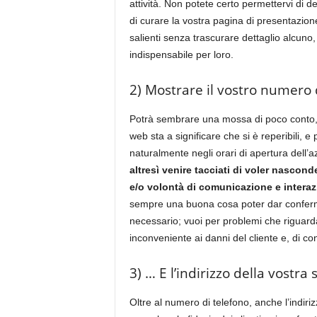
attività. Non potete certo permettervi di d
di curare la vostra pagina di presentazione 
salienti senza trascurare dettaglio alcuno, 
indispensabile per loro.
2) Mostrare il vostro numero 
Potrà sembrare una mossa di poco conto, 
web sta a significare che si è reperibili, 
naturalmente negli orari di apertura dell’
altresì venire tacciati di voler nascon
e/o volontà di comunicazione e interazio
sempre una buona cosa poter dar conferma 
necessario; vuoi per problemi che riguardan
inconveniente ai danni del cliente e, di c
3) … E l’indirizzo della vostra 
Oltre al numero di telefono, anche l’indiriz