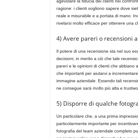
agevolare la fiducia dei clienti nei confro
ragione: i clienti vogliono sapere dove siet
reale e misurabile e a portata di mano. Inol
rivelarsi molto efficace per ottenere una cla
4) Avere pareri o recensioni a
Il potere di una recensione sta nel suo es
decisioni; in merito a ciò che tale recension
pareri e le opinioni di clienti che abbiano 
che importanti per aiutarvi a incrementare 
immagine aziendale. Essendo tali recension
ne consegue sarà molto più alta e trustwor
5) Disporre di qualche fotogr
Un particolare che, a una prima impressio
particolarmente importante per incentivare 
fotografia del team aziendale completo può 