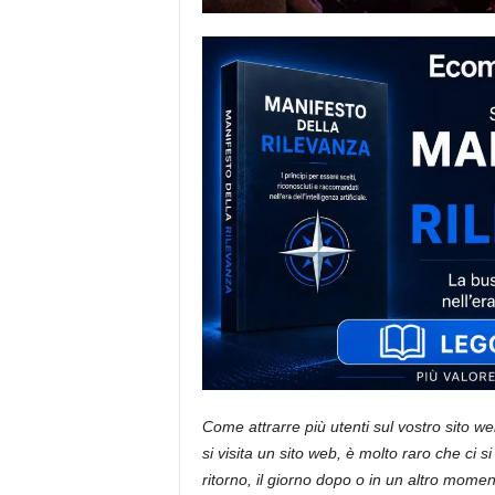
i
s
t
i
d
e
l
l
'
e
-
c
o
m
m
e
r
c
e
Come attrarre più utenti sul vostro sito web
si visita un sito web, è molto raro che ci s
ritorno, il giorno dopo o in un altro momen