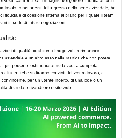
i vostri confronti. Un’immagine del genere, munita di tutti i
un tavolo, o nei pressi dell’ingresso della sede aziendale, ha
di fiducia e di coesione interna al brand per il quale il team
imi in sede di future negoziazioni.
ualità:
cazioni di qualità; così come badge volti a rimarcare
tica aziendale è un altro asso nella manica che non potete
di, più persone testimonieranno la vostra completa
 gli utenti che si diranno convinti del vostro lavoro, e
ù convincente, per un utente incerto, di una lode o un
alità di un dato rivenditore o sito web.