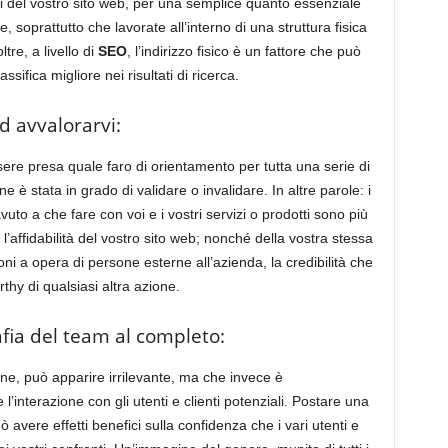
nti del vostro sito web, per una semplice quanto essenziale
e, soprattutto che lavorate all’interno di una struttura fisica
tre, a livello di
SEO
, l’indirizzo fisico è un fattore che può
ssifica migliore nei risultati di ricerca.
d avvalorarvi:
sere presa quale faro di orientamento per tutta una serie di
e è stata in grado di validare o invalidare. In altre parole: i
avuto a che fare con voi e i vostri servizi o prodotti sono più
l’affidabilità del vostro sito web; nonché della vostra stessa
i a opera di persone esterne all’azienda, la credibilità che
thy di qualsiasi altra azione.
afia del team al completo:
ne, può apparire irrilevante, ma che invece è
l’interazione con gli utenti e clienti potenziali. Postare una
avere effetti benefici sulla confidenza che i vari utenti e