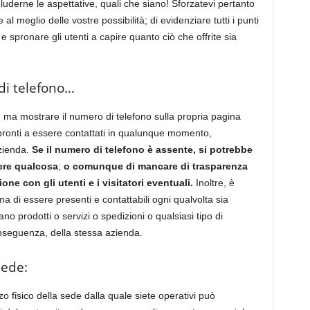
eluderne le aspettative, quali che siano! Sforzatevi pertanto
al meglio delle vostre possibilità; di evidenziare tutti i punti
e spronare gli utenti a capire quanto ciò che offrite sia
di telefono…
ma mostrare il numero di telefono sulla propria pagina
e pronti a essere contattati in qualunque momento,
azienda.
Se il numero di telefono è assente, si potrebbe
dere qualcosa
;
o comunque di mancare di trasparenza
ne con gli utenti e i visitatori eventuali.
Inoltre, è
di essere presenti e contattabili ogni qualvolta sia
o prodotti o servizi o spedizioni o qualsiasi tipo di
onseguenza, della stessa azienda.
sede:
zo fisico della sede dalla quale siete operativi può