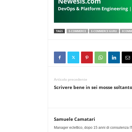
TAGS
E-COMMERCE
E-COMMERCE GURU
ECOMM
Articolo precedente
Scrivere bene in sei mosse soltant
Samuele Camatari
Manager eclettico, dopo 15 anni di consulenza IT i