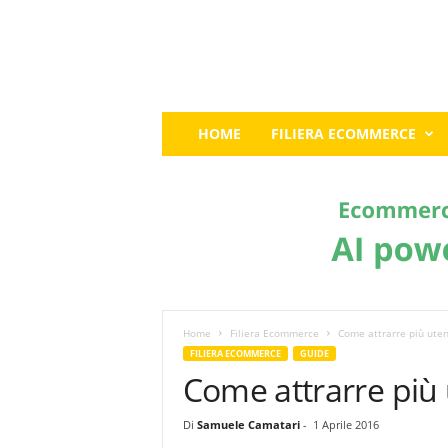
E
HOME
FILIERA ECOMMERCE
c
o
m
m
e
r
c
e
G
u
Home
Filiera Ecommerce
Come attrarre più uten
r
FILIERA ECOMMERCE
GUIDE
u
Come attrarre più 
:
I
Di
Samuele Camatari
-
1 Aprile 2016
l