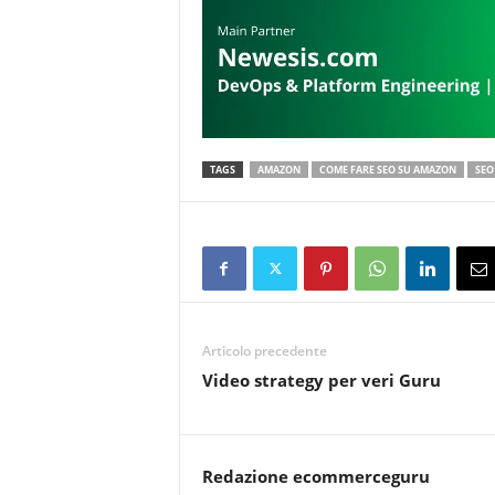
TAGS
AMAZON
COME FARE SEO SU AMAZON
SEO
Articolo precedente
Video strategy per veri Guru
Redazione ecommerceguru