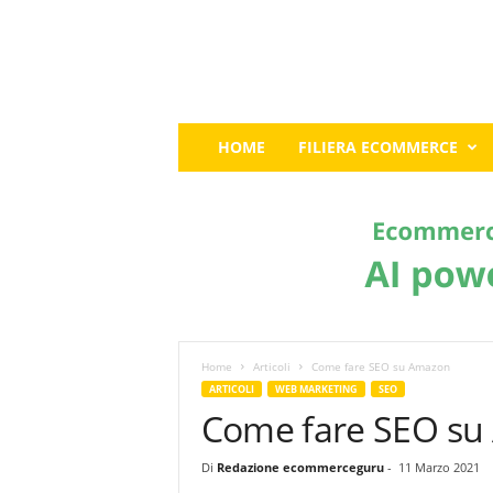
E
HOME
FILIERA ECOMMERCE
c
o
m
m
e
r
c
e
G
u
Home
Articoli
Come fare SEO su Amazon
r
ARTICOLI
WEB MARKETING
SEO
u
Come fare SEO s
:
I
Di
Redazione ecommerceguru
-
11 Marzo 2021
l