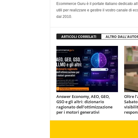
Ecommerce Guru è il portale italiano dedicato al
utili per realizzare e gestire il vostro canale di
dal 2010.
ARTICOLI CORRELATI
ALTRO DALL'AUTO
Answer Economy, AEO, GEO,
Oltre l
GSO e gli altri: dizionario
Sabato
ragionato dell’ottimizzazione
visibili
per i motori generativi
respons