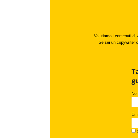
Valutiamo i contenuti di 
Se sei un copywriter o 
T
g
No
Ema
C