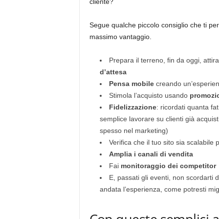
cliente?
Segue qualche piccolo consiglio che ti per
massimo vantaggio.
Prepara il terreno, fin da oggi, attir
d’attesa
Pensa mobile
creando un’esperienz
Stimola l’acquisto usando
promozio
Fidelizzazione
: ricordati quanta fa
semplice lavorare su clienti già acquist
spesso nel marketing)
Verifica che il tuo sito sia scalabil
Amplia i canali di vendita
Fai
monitoraggio dei competitor
E, passati gli eventi, non scordarti di
andata l’esperienza, come potresti migl
Con queste semplici az