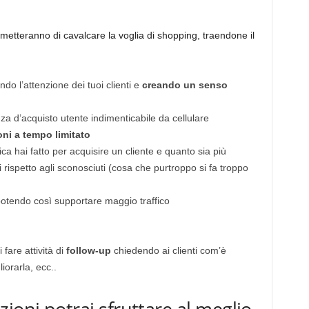
metteranno di cavalcare la voglia di shopping, traendone il
ando l’attenzione dei tuoi clienti e
creando un senso
a d’acquisto utente indimenticabile da cellulare
ni a tempo limitato
tica hai fatto per acquisire un cliente e quanto sia più
i rispetto agli sconosciuti (cosa che purtroppo si fa troppo
e potendo così supportare maggio traffico
 fare attività di
follow-up
chiedendo ai clienti com’è
iorarla, ecc..
ioni potrai sfruttare al meglio