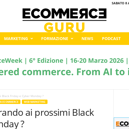
SABATO 8 
MARKETING
FORMAZIONE
NEWS
PODCAST
i Black Friday e Cyber Monday ?
RA ECOMMERCE
WEB MARKETING
rando ai prossimi Black
nday ?