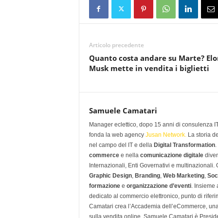
Articolo precedente
Quanto costa andare su Marte? Elo
Musk mette in vendita i biglietti
Samuele Camatari
Manager eclettico, dopo 15 anni di consulenza IT i
fonda la web agency
Jusan Network.
La storia d
nel campo del IT e della
Digital Transformation
.
commerce
e nella
comunicazione digitale
diven
Internazionali, Enti Governativi e multinazionali
Graphic Design
,
Branding
,
Web Marketing
,
Soc
formazione
e
organizzazione d’eventi
. Insieme
dedicato al commercio elettronico, punto di rifer
Camatari crea l’Accademia dell’eCommerce, una 
sulla vendita online. Samuele Camatari è Presid