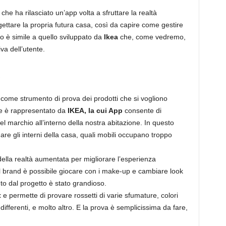
che ha rilasciato un’app volta a sfruttare la realtà
ttare la propria futura casa, così da capire come gestire
tto è simile a quello sviluppato da
Ikea
che, come vedremo,
va dell’utente.
o
 come strumento di prova dei prodotti che si vogliono
e è rappresentato da
IKEA, la cui App
consente di
del marchio all’interno della nostra abitazione. In questo
e gli interni della casa, quali mobili occupano troppo
ella realtà aumentata per migliorare l’esperienza
del brand è possibile giocare con i make-up e cambiare look
uto dal progetto è stato grandioso.
t
e permette di provare rossetti di varie sfumature, colori
 differenti, e molto altro. E la prova è semplicissima da fare,