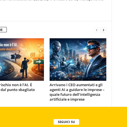
RE
rischio non è l’AI. È
Arrivano i CEO aumentati e gli
 dal punto sbagliato
agenti AI a guidare le imprese –
quale futuro dell’intelligenza
artificiale e imprese
SEGUICI SU