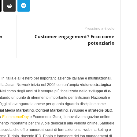
Prossimo articolo
n
Customer engagement? Ecco come
potenziarlo
n Italia e all’estero per importanti aziende italiane e multinazionali,
ella Jusan Network inizia nel 2005 con un’ampia
visione strategica
 Nel corso degli anni si è sempre più focalizzata nello
sviluppo di e-
tando un punto di riferimento importante per Istituzioni Nazionali e
. Oggi all’avanguardia anche per quanto riguarda discipline come
ial Media Marketing
,
Content Marketing
,
sviluppo e strategie SEO
,
 a
EcommerceDay
e EcommerceGuru, l’innovativo magazine online
imento importante per chi vuole dedicarsi alla vendita online, Samuele
scuola che offre numerosi corsi di formazione sul web marketing e
ente Turinin, docente IED, Enaip e formatore del top management di