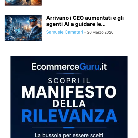
Arrivano i CEO aumentati e gli
agenti AI a guidare le...
Samuele Camatari
-
26 Marzo 2026