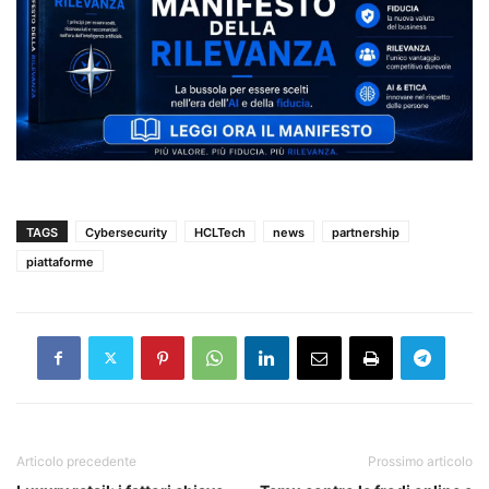
TAGS
Cybersecurity
HCLTech
news
partnership
piattaforme
Articolo precedente
Prossimo articolo