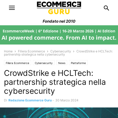
Fondato nel 2010
Home
Filiera Ecommerce
Cybersecurity
CrowdStrike e HCLTech:
partnership strategica nella cybersecurity
Filiera Ecommerce
Cybersecurity
News
Piattaforme
CrowdStrike e HCLTech:
partnership strategica nella
cybersecurity
Di
Redazione Ecommerce Guru
-
30 Marzo 2024