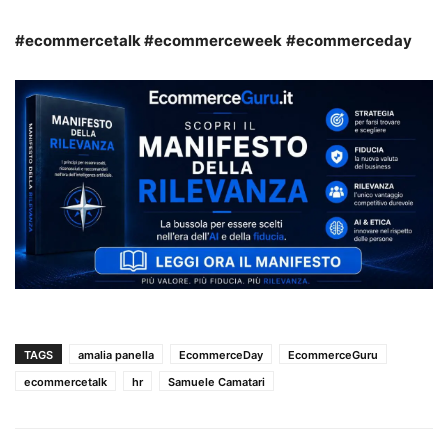
#ecommercetalk
#ecommerceweek
#ecommerceday
TAGS
amalia panella
EcommerceDay
EcommerceGuru
ecommercetalk
hr
Samuele Camatari