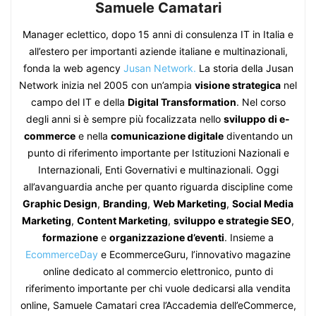
Samuele Camatari
Manager eclettico, dopo 15 anni di consulenza IT in Italia e
all’estero per importanti aziende italiane e multinazionali,
fonda la web agency
Jusan Network.
La storia della Jusan
Network inizia nel 2005 con un’ampia
visione strategica
nel
campo del IT e della
Digital Transformation
. Nel corso
degli anni si è sempre più focalizzata nello
sviluppo di e-
commerce
e nella
comunicazione digitale
diventando un
punto di riferimento importante per Istituzioni Nazionali e
Internazionali, Enti Governativi e multinazionali. Oggi
all’avanguardia anche per quanto riguarda discipline come
Graphic Design
,
Branding
,
Web Marketing
,
Social Media
Marketing
,
Content Marketing
,
sviluppo e strategie SEO
,
formazione
e
organizzazione d’eventi
. Insieme a
EcommerceDay
e EcommerceGuru, l’innovativo magazine
online dedicato al commercio elettronico, punto di
riferimento importante per chi vuole dedicarsi alla vendita
online, Samuele Camatari crea l’Accademia dell’eCommerce,