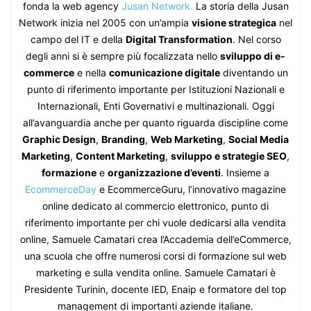
fonda la web agency
Jusan Network.
La storia della Jusan
Network inizia nel 2005 con un’ampia
visione strategica
nel
campo del IT e della
Digital Transformation
. Nel corso
degli anni si è sempre più focalizzata nello
sviluppo di e-
commerce
e nella
comunicazione digitale
diventando un
punto di riferimento importante per Istituzioni Nazionali e
Internazionali, Enti Governativi e multinazionali. Oggi
all’avanguardia anche per quanto riguarda discipline come
Graphic Design
,
Branding
,
Web Marketing
,
Social Media
Marketing
,
Content Marketing
,
sviluppo e strategie SEO
,
formazione
e
organizzazione d’eventi
. Insieme a
EcommerceDay
e EcommerceGuru, l’innovativo magazine
online dedicato al commercio elettronico, punto di
riferimento importante per chi vuole dedicarsi alla vendita
online, Samuele Camatari crea l’Accademia dell’eCommerce,
una scuola che offre numerosi corsi di formazione sul web
marketing e sulla vendita online. Samuele Camatari è
Presidente Turinin, docente IED, Enaip e formatore del top
management di importanti aziende italiane.