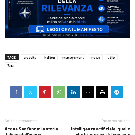
TAGS
crescita
Inditex
management
news
utile
Zara
Articolo precedente
Prossimo articolo
Acqua Sant’Anna: la storia
Intelligenza artificiale, quello
italiana dell’acqua
che le imprese italiane non