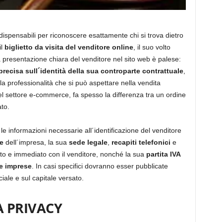
ispensabili per riconoscere esattamente chi si trova dietro
il
biglietto da visita del venditore online
, il suo volto
 presentazione chiara del venditore nel sito web è palese:
recisa sull´identità della sua controparte contrattuale
,
lla professionalità che si può aspettare nella vendita
l settore e-commerce, fa spesso la differenza tra un ordine
to.
 le informazioni necessarie all´identificazione del venditore
e
dell´impresa, la sua
sede legale
,
recapiti telefonici
e
tto e immediato con il venditore, nonché la sua
partita IVA
le imprese
. In casi specifici dovranno esser pubblicate
ale e sul capitale versato.
A PRIVACY