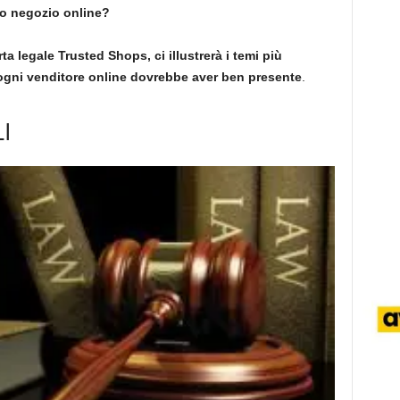
ro negozio online?
rta legale Trusted Shops, ci illustrerà
i temi più
he ogni venditore online dovrebbe aver ben presente
.
I