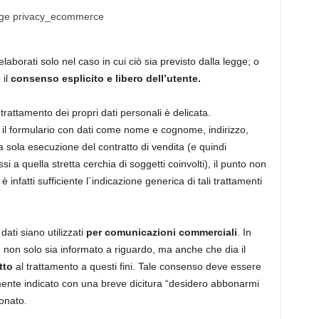
laborati solo nel caso in cui ciò sia previsto dalla legge; o
 il
consenso esplicito e libero dell’utente.
rattamento dei propri dati personali è delicata.
 il formulario con dati come nome e cognome, indirizzo,
a sola esecuzione del contratto di vendita (e quindi
 a quella stretta cerchia di soggetti coinvolti), il punto non
 infatti sufficiente l´indicazione generica di tali trattamenti
dati siano utilizzati
per comunicazioni commerciali
. In
 non solo sia informato a riguardo, ma anche che dia il
tto
al trattamento a questi fini. Tale consenso deve essere
ente indicato con una breve dicitura “desidero abbonarmi
ionato.