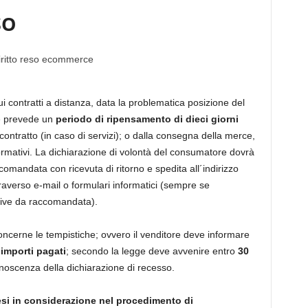
SO
i contratti a distanza, data la problematica posizione del
ge prevede un
periodo di ripensamento di dieci giorni
 contratto (in caso di servizi); o dalla consegna della merce,
nformativi. La dichiarazione di volontà del consumatore dovrà
comandata con ricevuta di ritorno e spedita all´indirizzo
traverso e-mail o formulari informatici (sempre se
sive da raccomandata).
oncerne le tempistiche; ovvero il venditore deve informare
 importi pagati
; secondo la legge deve avvenire entro
30
noscenza della dichiarazione di recesso.
resi in considerazione nel procedimento di