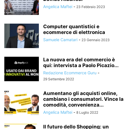
Angelica Maftei
-
23 Febbraio 2023
TREND DI MERCATO
USER EXPERIENCE
UX DESIGN
Computer quantistici e
ecommerce di elettronica
Samuele Camatari
-
23 Gennaio 2023
La nuova era del commercio è
qui: intervista a Paolo Picazio...
Redazione Ecommerce Guru
-
29 Settembre 2022
Aumentano gli acquisti online,
cambiano i consumatori. Vince la
comodità, convenienza...
Angelica Maftei
-
8 Luglio 2022
Il futuro dello Shopping: un