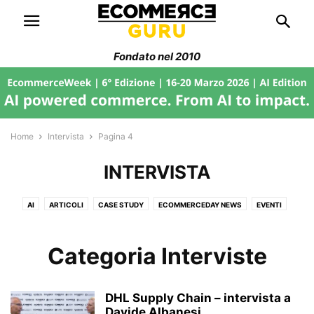
Fondato nel 2010
Home
Intervista
Pagina 4
INTERVISTA
AI
ARTICOLI
CASE STUDY
ECOMMERCEDAY NEWS
EVENTI
FILIERA ECOMMERCE
FORMAZIONE
GEO-SEO-AI
GUIDE
IN EVIDENZA
INTELLIGENZA ARTIFICIALE
INTERVISTA
Categoria Interviste
LEAN THINKING
MANAGEMENT
MARKETPLACE
NEWS
PAGAMENTI
SENZA CATEGORIA
SEO & GEO/AEO
DHL Supply Chain – intervista a
SOCIAL & CONVERSATIONAL COMMERCE
SOSTENIBILITÀ
Davide Albanesi
STORIE DI AZIENDE ITALIANE
STRATEGIE WEB DESIGN
STRUMENTI