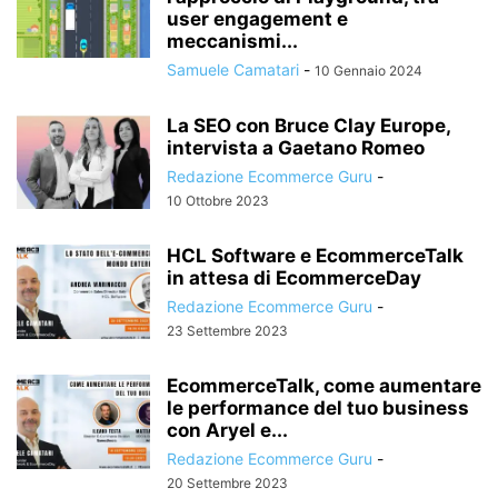
user engagement e
TREND DI MERCATO
USER EXPERIENCE
UX DESIGN
meccanismi...
Samuele Camatari
-
10 Gennaio 2024
La SEO con Bruce Clay Europe,
intervista a Gaetano Romeo
Redazione Ecommerce Guru
-
10 Ottobre 2023
HCL Software e EcommerceTalk
in attesa di EcommerceDay
Redazione Ecommerce Guru
-
23 Settembre 2023
EcommerceTalk, come aumentare
le performance del tuo business
con Aryel e...
Redazione Ecommerce Guru
-
20 Settembre 2023