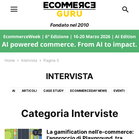
Fondato nel 2010
Home
Intervista
Pagina 3
INTERVISTA
AI
ARTICOLI
CASE STUDY
ECOMMERCEDAY NEWS
EVENTI
FILIERA ECOMMERCE
FORMAZIONE
GEO-SEO-AI
GUIDE
IN EVIDENZA
INTELLIGENZA ARTIFICIALE
INTERVISTA
Categoria Interviste
LEAN THINKING
MANAGEMENT
MARKETPLACE
NEWS
PAGAMENTI
SENZA CATEGORIA
SEO & GEO/AEO
La gamification nell’e-commerce:
SOCIAL & CONVERSATIONAL COMMERCE
SOSTENIBILITÀ
l’approccio di Playground, tra
STORIE DI AZIENDE ITALIANE
STRATEGIE WEB DESIGN
STRUMENTI