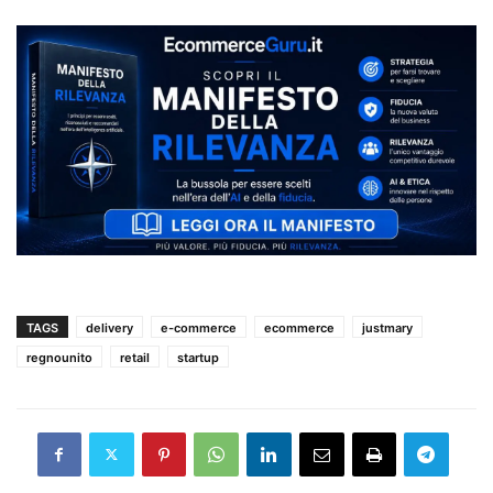
TAGS
delivery
e-commerce
ecommerce
justmary
regnounito
retail
startup