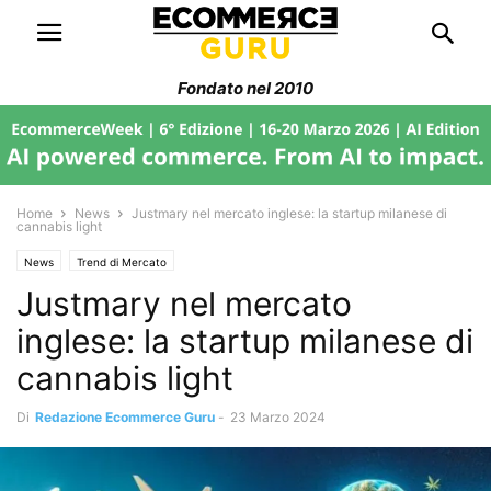
Fondato nel 2010
Home
News
Justmary nel mercato inglese: la startup milanese di
cannabis light
News
Trend di Mercato
Justmary nel mercato
inglese: la startup milanese di
cannabis light
Di
Redazione Ecommerce Guru
-
23 Marzo 2024