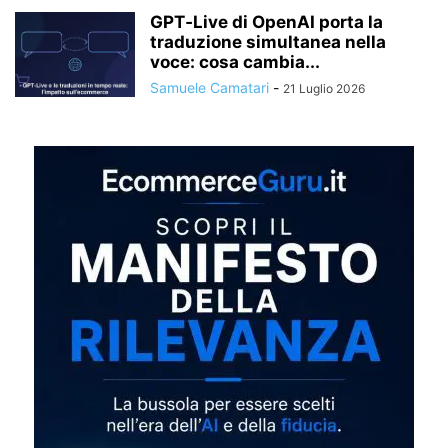
GPT‑Live di OpenAI porta la
traduzione simultanea nella
voce: cosa cambia...
Samuele Camatari
-
21 Luglio 2026