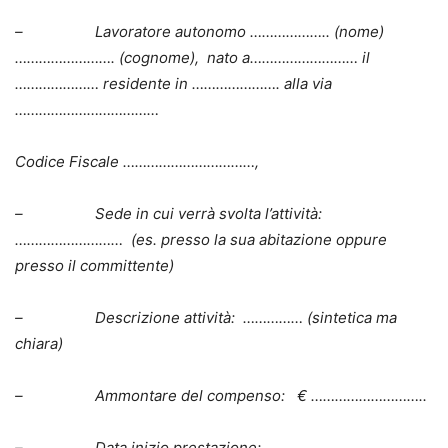
–
Lavoratore autonomo ……………….. (nome)
……………………. (cognome), nato a……………………… il
………………… residente in …………………. alla via
………………………………
Codice Fiscale ……………………………,
–
Sede in cui verrà svolta l’attività:
……………………… (
es. presso la sua abitazione oppure
presso il committente)
–
Descrizione attività: …………… (
sintetica ma
chiara
)
–
Ammontare del compenso: € ………………………..
–
Data inizio prestazione: ……………………