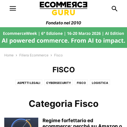
Fondato nel 2010
Home
Filiera Ecommerce
Fisco
FISCO
ASPETTI LEGALI
CYBERSECURITY
FISCO
LOGISTICA
PAGAMENTI
PIATTAFORME
WEB MARKETING
Categoria Fisco
Regime forfettario ed
ecommerce: perché su Amazon o