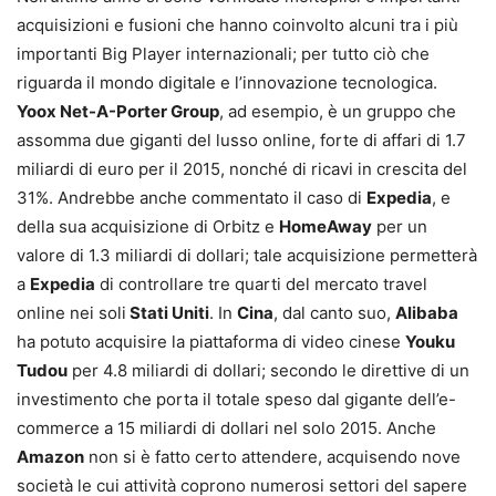
acquisizioni e fusioni che hanno coinvolto alcuni tra i più
importanti Big Player internazionali; per tutto ciò che
riguarda il mondo digitale e l’innovazione tecnologica.
Yoox Net-A-Porter Group
, ad esempio, è un gruppo che
assomma due giganti del lusso online, forte di affari di 1.7
miliardi di euro per il 2015, nonché di ricavi in crescita del
31%. Andrebbe anche commentato il caso di
Expedia
, e
della sua acquisizione di Orbitz e
HomeAway
per un
valore di 1.3 miliardi di dollari; tale acquisizione permetterà
a
Expedia
di controllare tre quarti del mercato travel
online nei soli
Stati Uniti
. In
Cina
, dal canto suo,
Alibaba
ha potuto acquisire la piattaforma di video cinese
Youku
Tudou
per 4.8 miliardi di dollari; secondo le direttive di un
investimento che porta il totale speso dal gigante dell’e-
commerce a 15 miliardi di dollari nel solo 2015. Anche
Amazon
non si è fatto certo attendere, acquisendo nove
società le cui attività coprono numerosi settori del sapere