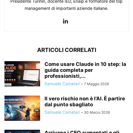
Presidente Turinin, docente IED, Enaip e formatore del top
management di importanti aziende italiane.
ARTICOLI CORRELATI
Come usare Claude in 10 step: la
guida completa per
professionisti,...
Samuele Camatari
-
7 Maggio 2026
Il vero rischio non è l’AI. È partire
dal punto sbagliato
Samuele Camatari
-
30 Marzo 2026
Arrivano i CEO aumentati e gli