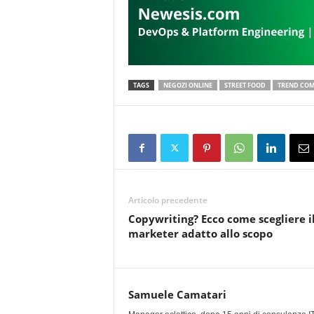
TAGS
NEGOZI ONLINE
STREET FOOD
TREND COM
Articolo precedente
Copywriting? Ecco come scegliere i
marketer adatto allo scopo
Samuele Camatari