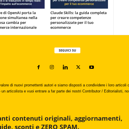
e di OpenAI porta la
Claude Skills: la guida completa
one simultanea nella
per creare competenze
osa cambia per
personalizzate per il tuo
merce internazionale
ecommerce
SEGUICI SU
valore di nuovi promettenti autori e siamo disposti a condividere i loro articol
un articolista e vuoi entrare a far parte dei nostri Contributor / Editorialisti, no
anti contenuti originali, aggiornamenti,
uide, sconti e ZERO SPAM.