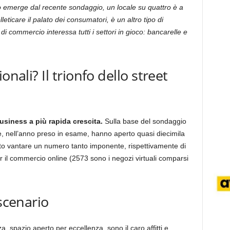
to emerge dal recente sondaggio, un locale su quattro è a
leticare il palato dei consumatori, è un altro tipo di
 di commercio interessa tutti i settori in gioco: bancarelle e
onali? Il trionfo dello street
business a più rapida crescita.
Sulla base del sondaggio
 nell’anno preso in esame, hanno aperto quasi diecimila
otuto vantare un numero tanto imponente, rispettivamente di
 il commercio online (2573 sono i negozi virtuali comparsi
 scenario
za, spazio aperto per eccellenza, sono il caro affitti e