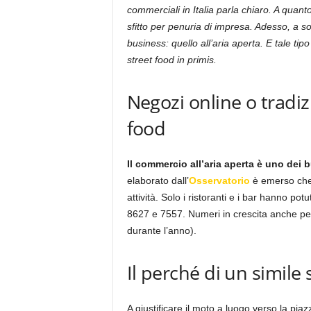
commerciali in Italia parla chiaro. A quan
sfitto per penuria di impresa. Adesso, a sol
business: quello all’aria aperta. E tale tipo
street food in primis.
Negozi online o tradizi
food
Il commercio all’aria aperta è uno dei 
elaborato dall’
Osservatorio
è emerso che,
attività. Solo i ristoranti e i bar hanno p
8627 e 7557. Numeri in crescita anche per
durante l’anno).
Il perché di un simile
A giustificare il moto a luogo verso la piaz