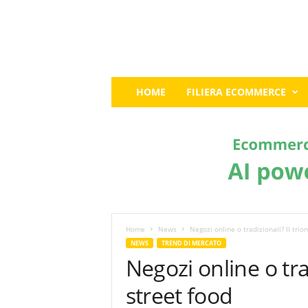
E
HOME
FILIERA ECOMMERCE
c
o
m
m
e
r
c
e
G
u
Home
News
Negozi online o tradizionali? Il trio
r
NEWS
TREND DI MERCATO
u
Negozi online o trad
:
I
street food
l