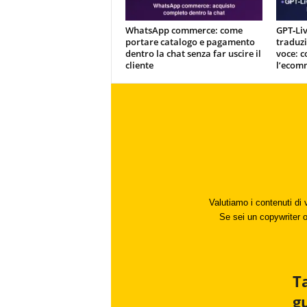
WhatsApp commerce: come
GPT‑Liv
portare catalogo e pagamento
traduzi
dentro la chat senza far uscire il
voce: c
cliente
l’ecom
Valutiamo i contenuti di 
Se sei un copywriter o 
T
g