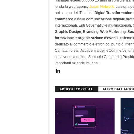
Manager eclettico, dopo 15 anni di consulenza IT i
fonda la web agency
Jusan Network.
La storia d
nel campo del IT e della
Digital Transformation
.
commerce
e nella
comunicazione digitale
diven
Internazionali, Enti Governativi e multinazionali
Graphic Design
,
Branding
,
Web Marketing
,
Soc
formazione
e
organizzazione d’eventi
. Insieme
dedicato al commercio elettronico, punto di rifer
Camatari crea l’Accademia dell’eCommerce, una 
sulla vendita online. Samuele Camatari è Presid
importanti aziende italiane.
ARTICOLI CORRELATI
ALTRO DALL'AUTO