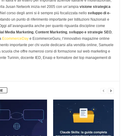
n Italia e all’estero per importanti aziende italiane e multinazionali,
ella Jusan Network inizia nel 2005 con un’ampia
visione strategica
 Nel corso degli anni si è sempre più focalizzata nello
sviluppo di e-
tando un punto di riferimento importante per Istituzioni Nazionali e
. Oggi all’avanguardia anche per quanto riguarda discipline come
ial Media Marketing
,
Content Marketing
,
sviluppo e strategie SEO
,
 a
EcommerceDay
e EcommerceGuru, l’innovativo magazine online
imento importante per chi vuole dedicarsi alla vendita online, Samuele
scuola che offre numerosi corsi di formazione sul web marketing e
ente Turinin, docente IED, Enaip e formatore del top management di
RE