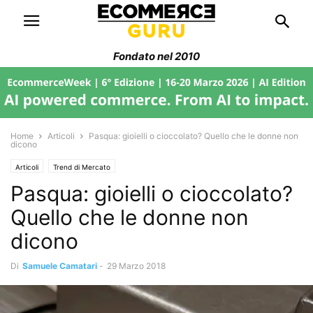
Fondato nel 2010
Home
Articoli
Pasqua: gioielli o cioccolato? Quello che le donne non
dicono
Articoli
Trend di Mercato
Pasqua: gioielli o cioccolato?
Quello che le donne non
dicono
Di
Samuele Camatari
-
29 Marzo 2018