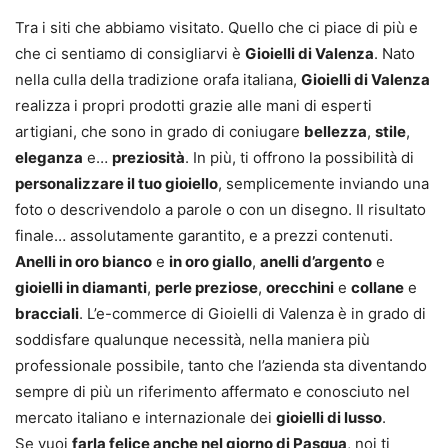
Tra i siti che abbiamo visitato. Quello che ci piace di più e
che ci sentiamo di consigliarvi è
Gioielli di Valenza
. Nato
nella culla della tradizione orafa italiana,
Gioielli di Valenza
realizza i propri prodotti grazie alle mani di esperti
artigiani, che sono in grado di coniugare
bellezza
,
stile
,
eleganza
e…
preziosità
. In più, ti offrono la possibilità di
personalizzare il tuo gioiello
, semplicemente inviando una
foto o descrivendolo a parole o con un disegno. Il risultato
finale… assolutamente garantito, e a prezzi contenuti.
Anelli in oro bianco
e
in oro giallo
,
anelli d’argento
e
gioielli in diamanti
,
perle preziose
,
orecchini
e
collane
e
bracciali
. L’e-commerce di Gioielli di Valenza è in grado di
soddisfare qualunque necessità, nella maniera più
professionale possibile, tanto che l’azienda sta diventando
sempre di più un riferimento affermato e conosciuto nel
mercato italiano e internazionale dei
gioielli di lusso
.
Se vuoi
farla felice anche nel giorno di Pasqua
, noi ti