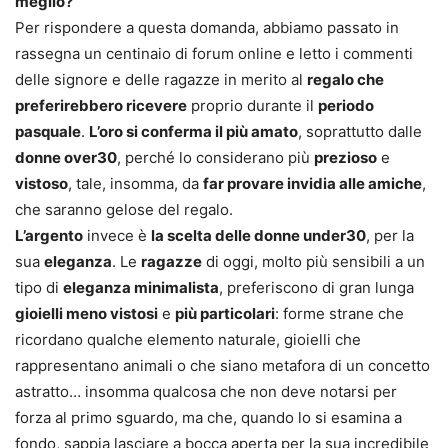
meglio?
Per rispondere a questa domanda, abbiamo passato in
rassegna un centinaio di forum online e letto i commenti
delle signore e delle ragazze in merito al
regalo che
preferirebbero ricevere
proprio durante il
periodo
pasquale
.
L’oro si conferma il più amato
, soprattutto dalle
donne over30
, perché lo considerano più
prezioso
e
vistoso
, tale, insomma, da
far provare invidia alle amiche
,
che saranno gelose del regalo.
L’argento
invece è
la scelta delle donne under30
, per la
sua
eleganza
. Le
ragazze
di oggi, molto più sensibili a un
tipo di
eleganza minimalista
, preferiscono di gran lunga
gioielli meno vistosi
e
più particolari
: forme strane che
ricordano qualche elemento naturale, gioielli che
rappresentano animali o che siano metafora di un concetto
astratto… insomma qualcosa che non deve notarsi per
forza al primo sguardo, ma che, quando lo si esamina a
fondo, sappia lasciare a bocca aperta per la sua incredibile