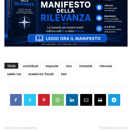
TAGS
contributi
imposte
imu
intrastat
ritenute
saldo iva
scadenze fiscali
tasi
Articolo precedente
Prossimo articolo