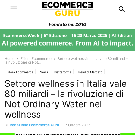
Fondato nel 2010
Home
Filiera Ecommerce
Settore wellness in Italia vale 80 miliardi –
la rivoluzione di Not...
Filiera Ecommerce
News
Piattaforme
Trend di Mercato
Settore wellness in Italia vale
Web Marketing
80 miliardi – la rivoluzione di
Not Ordinary Water nel
wellness
Di
Redazione Ecommerce Guru
-
17 Ottobre 2025