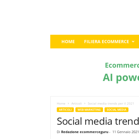
E
HOME
FILIERA ECOMMERCE
c
o
m
m
e
r
c
e
G
u
Home
Articoli
Social media trends per il 2021
r
ARTICOLI
WEB MARKETING
SOCIAL MEDIA
u
Social media trend
:
I
Di
Redazione ecommerceguru
-
11 Gennaio 2021
l