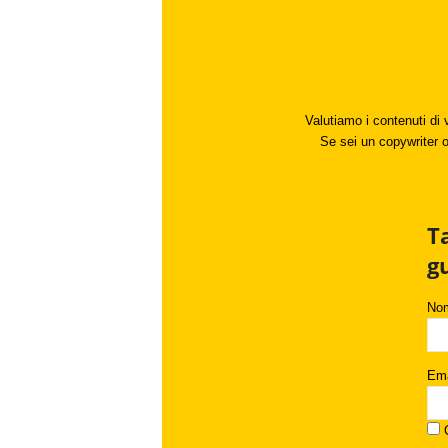
Valutiamo i contenuti di 
Se sei un copywriter o 
T
g
No
Ema
C