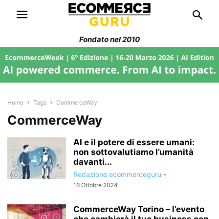
Fondato nel 2010
Home
Tags
CommerceWay
CommerceWay
AI e il potere di essere umani:
non sottovalutiamo l’umanità
davanti...
Redazione ecommerceguru
-
16 Ottobre 2024
CommerceWay Torino – l’evento
che cambierà il tuo business con