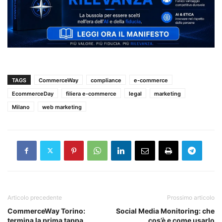
TAGS
CommerceWay
compliance
e-commerce
EcommerceDay
filiera e-commerce
legal
marketing
Milano
web marketing
Articolo precedente
Prossimo articolo
CommerceWay Torino:
Social Media Monitoring: che
termina la prima tappa
cos’è e come usarlo