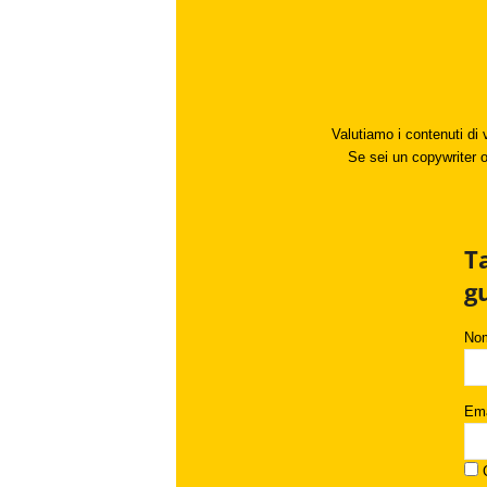
Valutiamo i contenuti di 
Se sei un copywriter o 
T
g
No
Ema
C