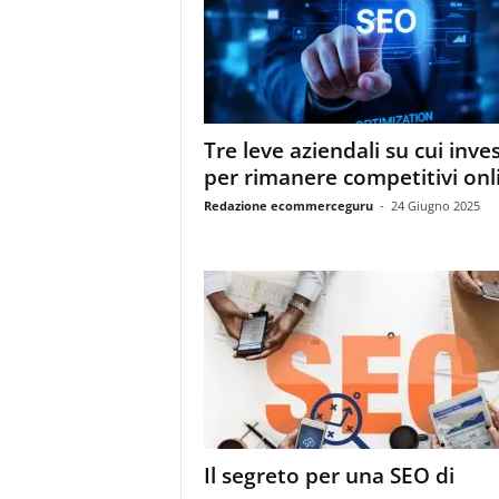
m
a
g
a
z
i
Tre leve aziendali su cui inves
n
per rimanere competitivi onl
e
d
Redazione ecommerceguru
-
24 Giugno 2025
e
i
p
r
o
f
e
s
s
i
o
Il segreto per una SEO di
n