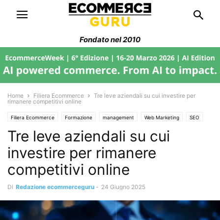
Fondato nel 2010
Home
Filiera Ecommerce
Tre leve aziendali su cui investire per
rimanere competitivi online
Filiera Ecommerce
Formazione
management
Web Marketing
SEO
Tre leve aziendali su cui
Trend di Mercato
investire per rimanere
competitivi online
Di
Redazione ecommerceguru
-
24 Giugno 2025