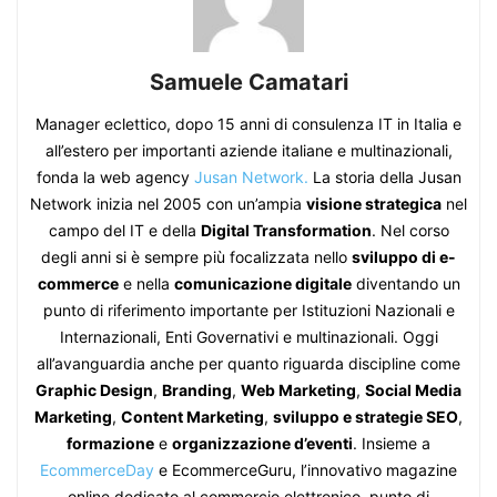
Samuele Camatari
Manager eclettico, dopo 15 anni di consulenza IT in Italia e
all’estero per importanti aziende italiane e multinazionali,
fonda la web agency
Jusan Network.
La storia della Jusan
Network inizia nel 2005 con un’ampia
visione strategica
nel
campo del IT e della
Digital Transformation
. Nel corso
degli anni si è sempre più focalizzata nello
sviluppo di e-
commerce
e nella
comunicazione digitale
diventando un
punto di riferimento importante per Istituzioni Nazionali e
Internazionali, Enti Governativi e multinazionali. Oggi
all’avanguardia anche per quanto riguarda discipline come
Graphic Design
,
Branding
,
Web Marketing
,
Social Media
Marketing
,
Content Marketing
,
sviluppo e strategie SEO
,
formazione
e
organizzazione d’eventi
. Insieme a
EcommerceDay
e EcommerceGuru, l’innovativo magazine
online dedicato al commercio elettronico, punto di