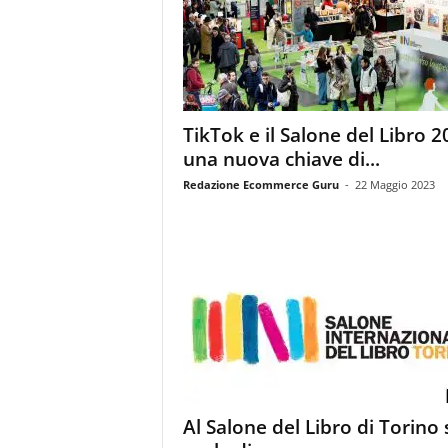
m
a
g
a
z
i
TikTok e il Salone del Libro 2
n
una nuova chiave di...
e
d
Redazione Ecommerce Guru
-
22 Maggio 2023
e
i
p
r
o
f
e
s
s
i
o
Al Salone del Libro di Torino 
n