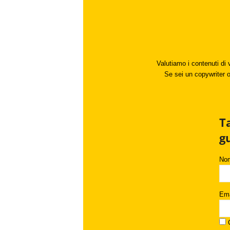
Valutiamo i contenuti di 
Se sei un copywriter o 
T
g
No
Ema
C