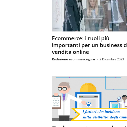
m
a
g
a
z
i
Ecommerce: i ruoli più
n
importanti per un business d
e
d
vendita online
e
Redazione ecommerceguru
-
2 Dicembre 2023
i
p
r
o
f
e
s
s
i
o
n