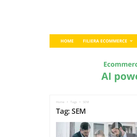
E
HOME
FILIERA ECOMMERCE
c
o
m
m
e
r
c
e
G
u
Home
Tags
SEM
r
Tag: SEM
u
:
I
l