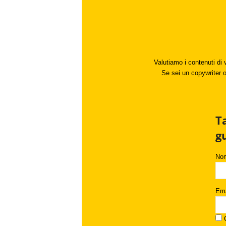
Valutiamo i contenuti di 
Se sei un copywriter o 
T
g
No
Ema
C