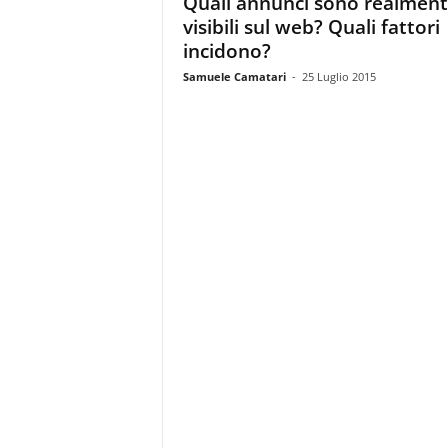
Quali annunci sono realmen
i
visibili sul web? Quali fattori
s
t
incidono?
i
Samuele Camatari
-
25 Luglio 2015
d
e
l
l
'
e
-
c
o
m
m
e
r
c
e