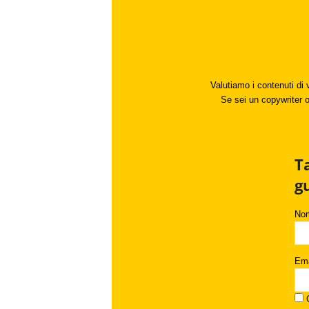
Valutiamo i contenuti di 
Se sei un copywriter o 
T
g
No
Ema
C