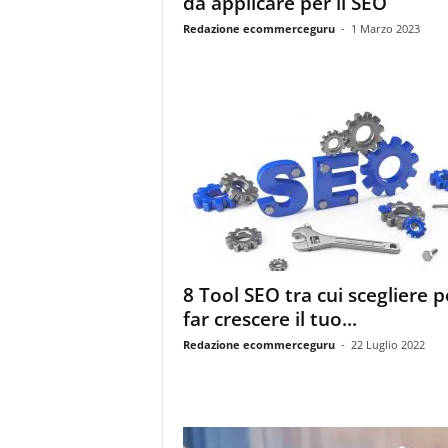
da applicare per il SEO
i
s
Redazione ecommerceguru
-
1 Marzo 2023
t
i
d
e
l
l
'
e
-
c
o
m
8 Tool SEO tra cui scegliere p
m
far crescere il tuo...
e
r
Redazione ecommerceguru
-
22 Luglio 2022
c
e