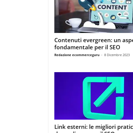
m
a
g
a
z
i
Contenuti evergreen: un asp
n
fondamentale per il SEO
e
d
Redazione ecommerceguru
-
8 Dicembre 2023
e
i
p
r
o
f
e
s
s
i
o
Link esterni: le migliori prati
n