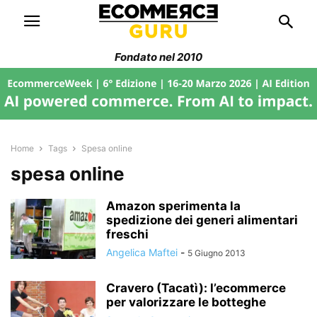
Fondato nel 2010
Home
Tags
Spesa online
spesa online
Amazon sperimenta la
spedizione dei generi alimentari
freschi
Angelica Maftei
-
5 Giugno 2013
Cravero (Tacatì): l’ecommerce
per valorizzare le botteghe