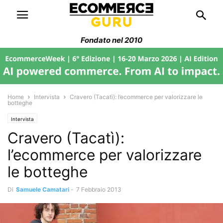
Fondato nel 2010
Home
Intervista
Cravero (Tacatì): l’ecommerce per valorizzare le
botteghe
Intervista
Cravero (Tacatì):
l’ecommerce per valorizzare
le botteghe
Di
Samuele Camatari
-
7 Febbraio 2013