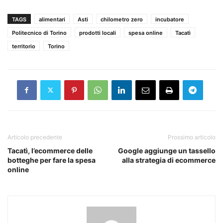
TAGS
alimentari
Asti
chilometro zero
incubatore
Politecnico di Torino
prodotti locali
spesa online
Tacatì
territorio
Torino
Articolo precedente
Prossimo articolo
Tacatì, l’ecommerce delle
Google aggiunge un tassello
botteghe per fare la spesa
alla strategia di ecommerce
online