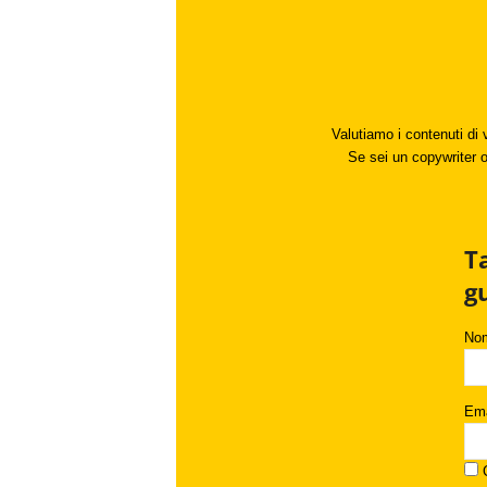
Valutiamo i contenuti di 
Se sei un copywriter o 
T
g
No
Ema
C