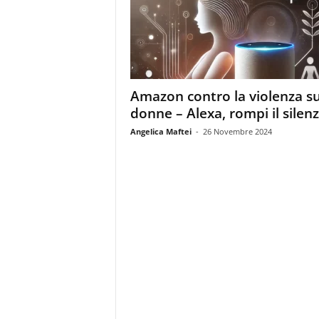
m
a
g
a
z
i
Amazon contro la violenza su
n
donne – Alexa, rompi il silenz
e
d
Angelica Maftei
-
26 Novembre 2024
e
i
p
r
o
f
e
s
s
i
o
n