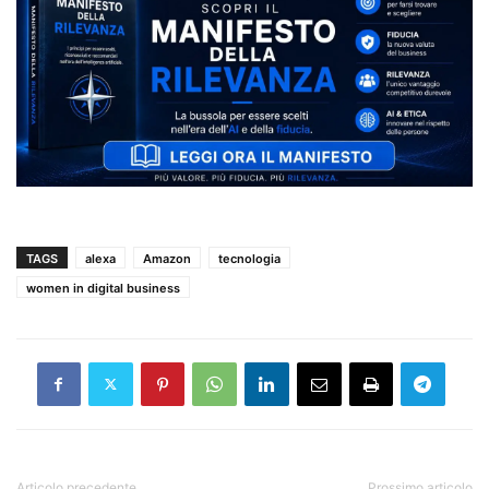
TAGS
alexa
Amazon
tecnologia
women in digital business
Articolo precedente
Prossimo articolo