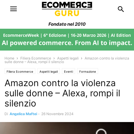
Fondato nel 2010
Home
Filiera Ecommerce
Aspetti legali
Amazon contro la violenza
sulle donne – Alexa, rompi il silenzio
Filiera Ecommerce
Aspetti legali
Eventi
Formazione
Amazon contro la violenza
Senza categoria
Strumenti
sulle donne – Alexa, rompi il
silenzio
Di
Angelica Maftei
-
26 Novembre 2024