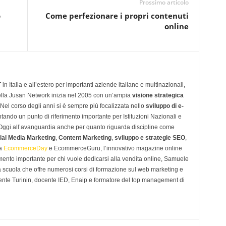
Prossimo articolo
o
Come perfezionare i propri contenuti
online
n Italia e all’estero per importanti aziende italiane e multinazionali,
ella Jusan Network inizia nel 2005 con un’ampia
visione strategica
 Nel corso degli anni si è sempre più focalizzata nello
sviluppo di e-
tando un punto di riferimento importante per Istituzioni Nazionali e
. Oggi all’avanguardia anche per quanto riguarda discipline come
ial Media Marketing
,
Content Marketing
,
sviluppo e strategie SEO
,
 a
EcommerceDay
e EcommerceGuru, l’innovativo magazine online
imento importante per chi vuole dedicarsi alla vendita online, Samuele
scuola che offre numerosi corsi di formazione sul web marketing e
ente Turinin, docente IED, Enaip e formatore del top management di