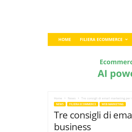
E
HOME
FILIERA ECOMMERCE
c
o
m
m
e
r
c
e
G
u
Home
News
Tre consigli di email marketing per 
r
NEWS
FILIERA ECOMMERCE
WEB MARKETING
u
Tre consigli di ema
:
I
business
l