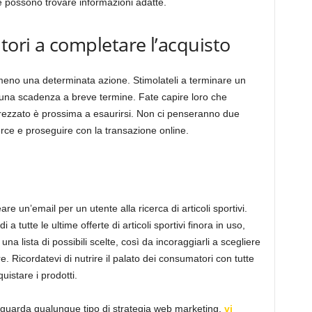
dove possono trovare informazioni adatte.
ori a completare l’acquisto
eno una determinata azione. Stimolateli a terminare un
 una scadenza a breve termine. Fate capire loro che
pprezzato è prossima a esaurirsi. Non ci penseranno due
rce e proseguire con la transazione online.
e un’email per un utente alla ricerca di articoli sportivi.
 tutte le ultime offerte di articoli sportivi finora in uso,
na lista di possibili scelte, così da incoraggiarli a scegliere
re. Ricordatevi di nutrire il palato dei consumatori con tutte
quistare i prodotti.
riguarda qualunque tipo di strategia web marketing,
vi