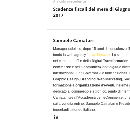
Articolo precedente
Scadenze fiscali del mese di Giugn
2017
Samuele Camatari
Manager eclettico, dopo 15 anni di consulenza IT i
fonda la web agency
Jusan Network.
La storia d
nel campo del IT e della
Digital Transformation
.
commerce
e nella
comunicazione digitale
diven
Internazionali, Enti Governativi e multinazionali
Graphic Design
,
Branding
,
Web Marketing
,
Soc
formazione
e
organizzazione d’eventi
. Insieme
dedicato al commercio elettronico, punto di rifer
Camatari crea l’Accademia dell’eCommerce, una 
sulla vendita online. Samuele Camatari è Presid
importanti aziende italiane.