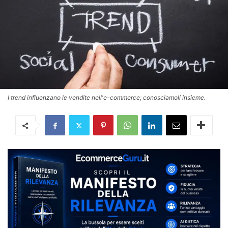
I trend influenzano le vendite nell'e-commerce; conosciamoli insieme.