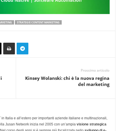
ARKETING
STRATEGIE CONTENT MARKETING
Prossimo articolo
i
Kinsey Wolanski: chi è la nuova regina
del marketing
n Italia e all’estero per importanti aziende italiane e multinazionali,
ella Jusan Network inizia nel 2005 con un’ampia
visione strategica
 Nel corso degli anni si è sempre più focalizzata nello
sviluppo di e-