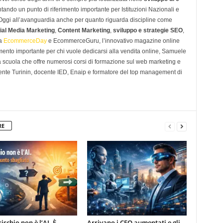
tando un punto di riferimento importante per Istituzioni Nazionali e
. Oggi all’avanguardia anche per quanto riguarda discipline come
ial Media Marketing
,
Content Marketing
,
sviluppo e strategie SEO
,
 a
EcommerceDay
e EcommerceGuru, l’innovativo magazine online
imento importante per chi vuole dedicarsi alla vendita online, Samuele
scuola che offre numerosi corsi di formazione sul web marketing e
ente Turinin, docente IED, Enaip e formatore del top management di
RE
rischio non è l’AI. È
Arrivano i CEO aumentati e gli