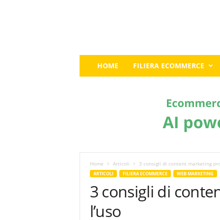
E
HOME
FILIERA ECOMMERCE
c
o
m
m
e
r
c
e
G
u
Home
Articoli
3 consigli di content marketing pro
r
ARTICOLI
FILIERA ECOMMERCE
WEB MARKETING
u
3 consigli di cont
:
I
l’uso
l