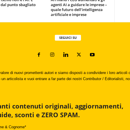
 dal punto sbagliato
agenti AI a guidare le imprese –
quale futuro dell’intelligenza
artificiale e imprese
SEGUICI SU
valore di nuovi promettenti autori e siamo disposti a condividere i loro articol
un articolista e vuoi entrare a far parte dei nostri Contributor / Editorialisti, no
anti contenuti originali, aggiornamenti,
uide, sconti e ZERO SPAM.
me & Cognome*