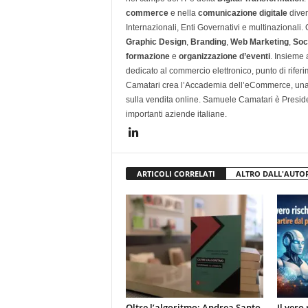
commerce
e nella
comunicazione digitale
diven
Internazionali, Enti Governativi e multinazionali
Graphic Design
,
Branding
,
Web Marketing
,
Soc
formazione
e
organizzazione d’eventi
. Insieme
dedicato al commercio elettronico, punto di rifer
Camatari crea l’Accademia dell’eCommerce, una 
sulla vendita online. Samuele Camatari è Presid
importanti aziende italiane.
ARTICOLI CORRELATI
ALTRO DALL'AUTO
Oltre l’algoritmo: Andrea Santo
Il vero 