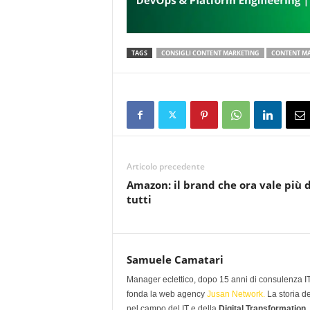
TAGS
CONSIGLI CONTENT MARKETING
CONTENT M
Articolo precedente
Amazon: il brand che ora vale più d
tutti
Samuele Camatari
Manager eclettico, dopo 15 anni di consulenza IT i
fonda la web agency
Jusan Network.
La storia d
nel campo del IT e della
Digital Transformation
.