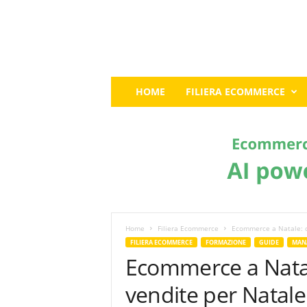
E
HOME
FILIERA ECOMMERCE
c
o
m
m
e
r
c
e
G
u
Home
Filiera Ecommerce
Ecommerce a Natale: c
r
FILIERA ECOMMERCE
FORMAZIONE
GUIDE
MAN
u
Ecommerce a Nata
:
I
vendite per Natale
l