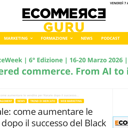
VENERDÌ 7 
MARKETING
FORMAZIONE
NEWS
PODCAST
ome aumentare le vendite per Natale dopo il successo...
AGEMENT
NEWS
TREND DI MERCATO
WEB MARKETING
le: come aumentare le
 dopo il successo del Black