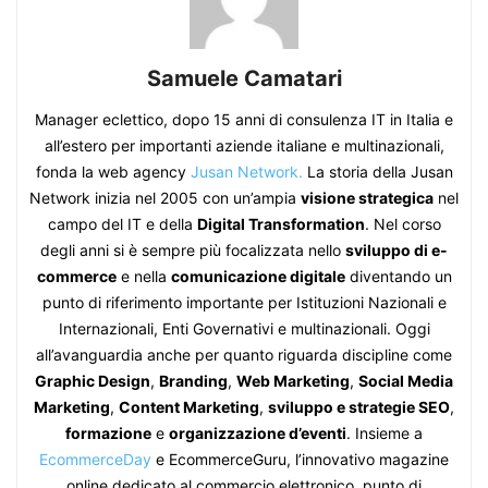
Samuele Camatari
Manager eclettico, dopo 15 anni di consulenza IT in Italia e
all’estero per importanti aziende italiane e multinazionali,
fonda la web agency
Jusan Network.
La storia della Jusan
Network inizia nel 2005 con un’ampia
visione strategica
nel
campo del IT e della
Digital Transformation
. Nel corso
degli anni si è sempre più focalizzata nello
sviluppo di e-
commerce
e nella
comunicazione digitale
diventando un
punto di riferimento importante per Istituzioni Nazionali e
Internazionali, Enti Governativi e multinazionali. Oggi
all’avanguardia anche per quanto riguarda discipline come
Graphic Design
,
Branding
,
Web Marketing
,
Social Media
Marketing
,
Content Marketing
,
sviluppo e strategie SEO
,
formazione
e
organizzazione d’eventi
. Insieme a
EcommerceDay
e EcommerceGuru, l’innovativo magazine
online dedicato al commercio elettronico, punto di