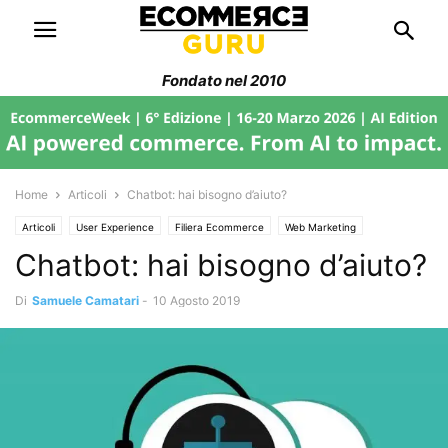
Fondato nel 2010
Home
Articoli
Chatbot: hai bisogno d’aiuto?
Articoli
User Experience
Filiera Ecommerce
Web Marketing
Chatbot: hai bisogno d’aiuto?
Di
Samuele Camatari
-
10 Agosto 2019