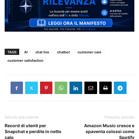
TAGS
AI
chat live
chatbot
customer care
customer satisfaction
Articolo precedente
Prossimo articolo
Record di utenti per
Amazon Music cresce e
Snapchat e perdite in netto
spaventa colossi come
calo
Spotify