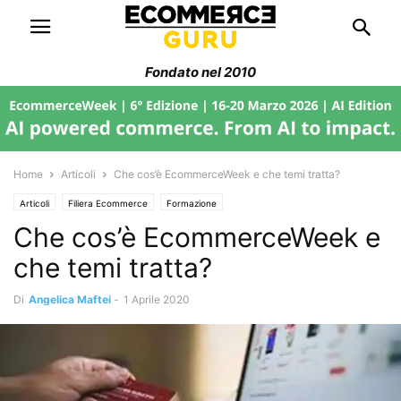
Fondato nel 2010
Home
Articoli
Che cos’è EcommerceWeek e che temi tratta?
Articoli
Filiera Ecommerce
Formazione
Che cos’è EcommerceWeek e
che temi tratta?
Di
Angelica Maftei
-
1 Aprile 2020