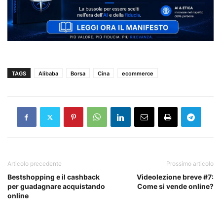
TAGS
Alibaba
Borsa
Cina
ecommerce
Articolo precedente
Prossimo articolo
Bestshopping e il cashback
Videolezione breve #7:
per guadagnare acquistando
Come si vende online?
online