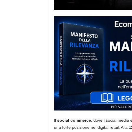
i
s
t
i
d
e
l
l
'
e
-
c
o
m
m
e
r
c
e
Il
social commerce
, dove i social media e
una forte posizione nel digital retail. Alla
1