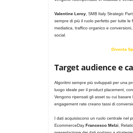
Valentine
Leroy
, SMB Italy Strategic Pa
sempre di più il ruolo perfetto per tutte l
mediatica, traffico organico e conversioni,
social.
Diventa S
Target audience e c
Algoritmi sempre più sviluppati per una pr
luogo ideale per il product placement, co
Vengono ripensati gli asset su cui basare l
engagement rate creano tassi di conversio
I dati acquisiscono un ruolo centrale nel
EcommerceDay
Francesco
Melzi
, Relat
presentazione dei dati portano a strategie 