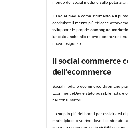
mondo dei social media e sulle potenzialit
Il
social media
come strumento è il punto d
costituisce il mezzo più efficace attravers
sviluppare le proprie
campagne marketi
lanciato anche alle nuove generazioni, nat
nuove esigenze.
Il social commerce 
dell’ecommerce
Social media e ecommerce diventano pian p
EcommerceDay è stato possibile notare com
nei consumatori.
Lo step in più dei brand per avvicinarsi al
marketplace e vetrine dove il contenuto acq
vengono ricompensate in visibilità e vendi