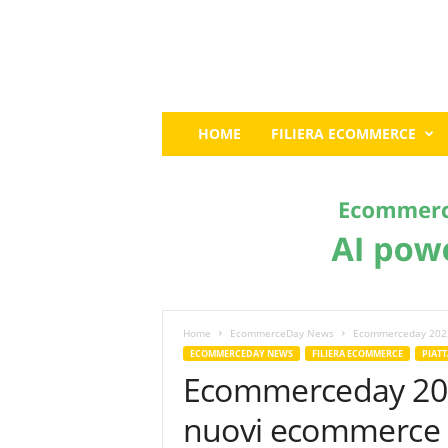
E
HOME
FILIERA ECOMMERCE
c
o
m
m
e
r
c
e
G
u
Home
EcommerceDay News
Ecommerceday 2023
r
ECOMMERCEDAY NEWS
FILIERA ECOMMERCE
PIAT
u
Ecommerceday 202
:
I
nuovi ecommerce
l