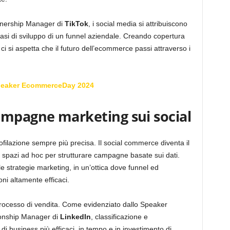
rtnership Manager di
TikTok
, i social media si attribuiscono
e fasi di sviluppo di un funnel aziendale. Creando copertura
 ci si aspetta che il futuro dell’ecommerce passi attraverso i
peaker EcommerceDay 2024
ampagne marketing sui social
ofilazione sempre più precisa. Il social commerce diventa il
n spazi ad hoc per strutturare campagne basate sui dati.
e strategie marketing, in un’ottica dove funnel ed
ni altamente efficaci.
 processo di vendita. Come evidenziato dallo Speaker
ionship Manager di
LinkedIn
, classificazione e
di business più efficaci, in tempo e in investimento di